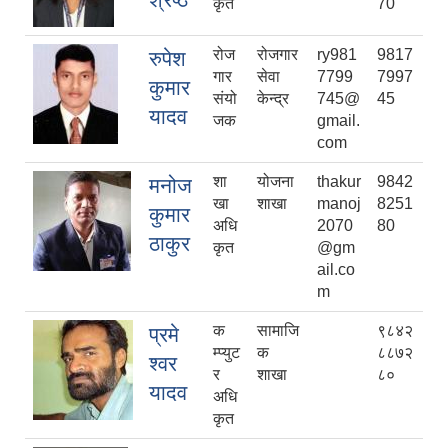
कृत
70
रोज
रोजगार
ry981
9817
रुपेश
गार
सेवा
7799
7997
कुमार
संयो
केन्द्र
745@
45
यादव
जक
gmail.
com
शा
योजना
thakur
9842
मनोज
खा
शाखा
manoj
8251
कुमार
अधि
2070
80
ठाकुर
कृत
@gm
ail.co
m
क
सामाजि
९८४२
प्रमे
म्प्युट
क
८८७२
श्वर
र
शाखा
८०
यादव
अधि
कृत