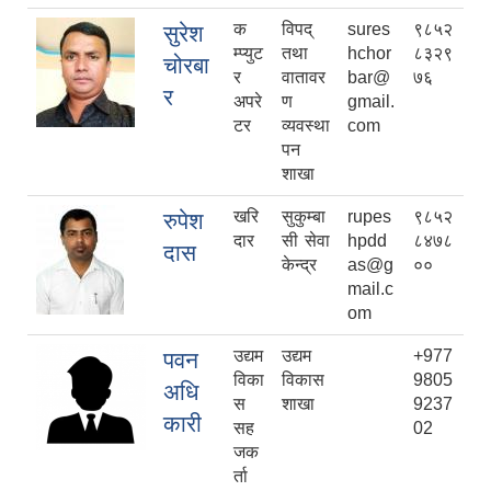
क
विपद्
sures
९८५२
सुरेश
म्प्युट
तथा
hchor
८३२९
चोरबा
र
वातावर
bar@
७६
र
अपरे
ण
gmail.
टर
व्यवस्था
com
पन
शाखा
खरि
सुकुम्बा
rupes
९८५२
रुपेश
दार
सी सेवा
hpdd
८४७८
दास
केन्द्र
as@g
००
mail.c
om
उद्यम
उद्यम
+977
पवन
विका
विकास
9805
अधि
स
शाखा
9237
कारी
सह
02
जक
र्ता