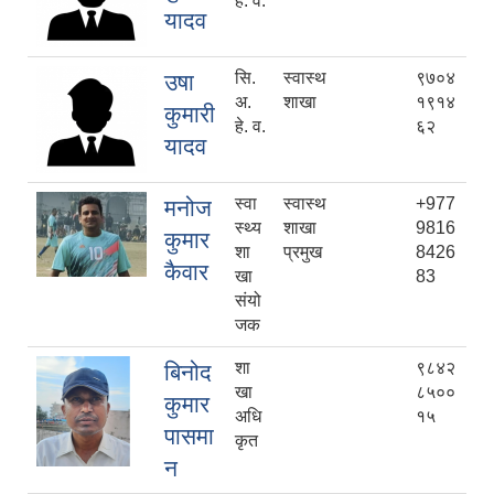
हे. व.
यादव
सि.
स्वास्थ
९७०४
उषा
अ.
शाखा
१९१४
कुमारी
हे. व.
६२
यादव
स्वा
स्वास्थ
+977
मनोज
स्थ्य
शाखा
9816
कुमार
शा
प्रमुख
8426
कैवार
खा
83
संयो
जक
शा
९८४२
बिनोद
खा
८५००
कुमार
अधि
१५
पासमा
कृत
न