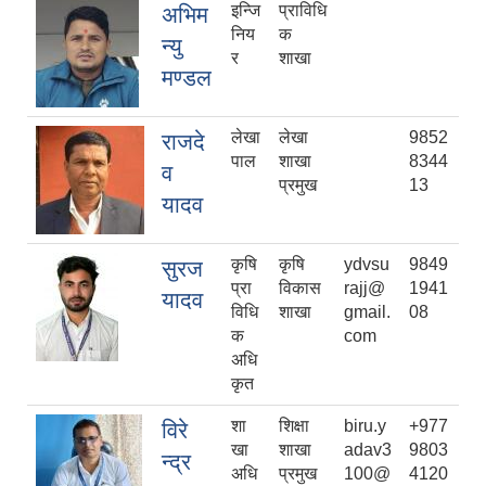
इन्जि
प्राविधि
अभिम
निय
क
न्यु
र
शाखा
मण्डल
लेखा
लेखा
9852
राजदे
पाल
शाखा
8344
व
प्रमुख
13
यादव
कृषि
कृषि
ydvsu
9849
सुरज
प्रा
विकास
rajj@
1941
यादव
विधि
शाखा
gmail.
08
क
com
अधि
कृत
शा
शिक्षा
biru.y
+977
विरे
खा
शाखा
adav3
9803
न्द्र
अधि
प्रमुख
100@
4120