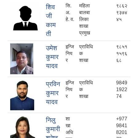
सि.
महिला
९८६२
शिव
अ.
बालबा
९३७४
जी
हे. व.
लिका
४५
काम
शाखा
ती
प्रमुख
इन्जि
प्राविधि
९८५१
उमेश
निय
क
१५९६
कुमार
र
शाखा
६८
यादव
इन्जि
प्राविधि
9849
प्रविन
निय
क
1922
कुमार
र
शाखा
74
यादव
शा
+977
निलु
खा
9841
कुमारी
अधि
8201
श्रेष्ठ