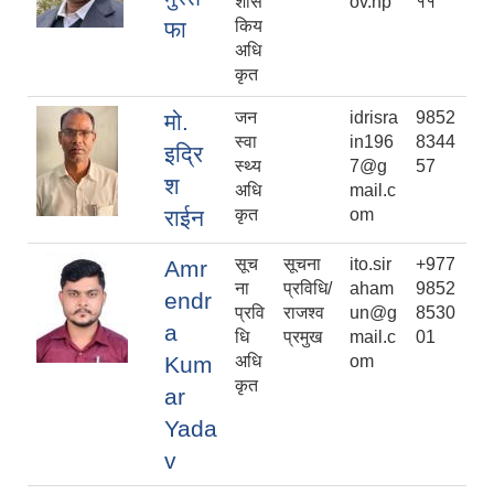
शास
ov.np
११
फा
किय
अधि
कृत
जन
idrisra
9852
मो.
स्वा
in196
8344
इद्रि
स्थ्य
7@g
57
श
अधि
mail.c
राईन
कृत
om
सूच
सूचना
ito.sir
+977
Amr
ना
प्रविधि/
aham
9852
endr
प्रवि
राजश्व
un@g
8530
a
धि
प्रमुख
mail.c
01
Kum
अधि
om
कृत
ar
Yada
v