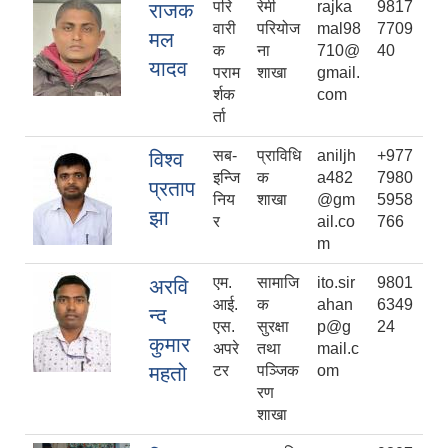
परि
रेमी
rajka
9817
राजक
वारी
परियोज
mal98
7709
मल
क
ना
710@
40
यादव
पराम
शाखा
gmail.
र्शक
com
र्ता
सब-
प्राविधि
aniljh
+977
विश्व
इन्जि
क
a482
7980
प्रताप
निय
शाखा
@gm
5958
झा
र
ail.co
766
m
एम.
सामाजि
ito.sir
9801
अरवि
आई.
क
ahan
6349
न्द
एस.
सुरक्षा
p@g
24
कुमार
अपरे
तथा
mail.c
महतो
टर
पञ्जिक
om
रण
शाखा