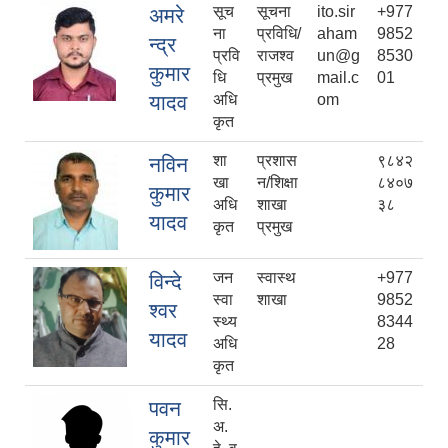
सूच
सूचना
ito.sir
+977
अमरे
ना
प्रविधि/
aham
9852
न्द्र
प्रवि
राजश्व
un@g
8530
कुमार
धि
प्रमुख
mail.c
01
यादव
अधि
om
कृत
शा
प्रशास
९८४२
नविन
खा
न/शिक्षा
८४०७
कुमार
अधि
शाखा
३८
यादव
कृत
प्रमुख
जन
स्वास्थ
+977
विन्दे
स्वा
शाखा
9852
श्वर
स्थ्य
8344
यादव
अधि
28
कृत
सि.
पवन
अ.
कुमार