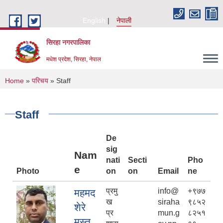
Skip to main content
English
नेपाली
सिरहा नगरपालिका
मधेश प्रदेश, सिरहा, नेपाल
You are here
Home
»
परिचय
» Staff
Staff
De
sig
Nam
nati
Secti
Pho
e
Photo
on
on
Email
ne
प्रमु
info@
+९७७
महमद
ख
siraha
९८५२
शेरे
प्र
mun.g
८२५१
मुस्त