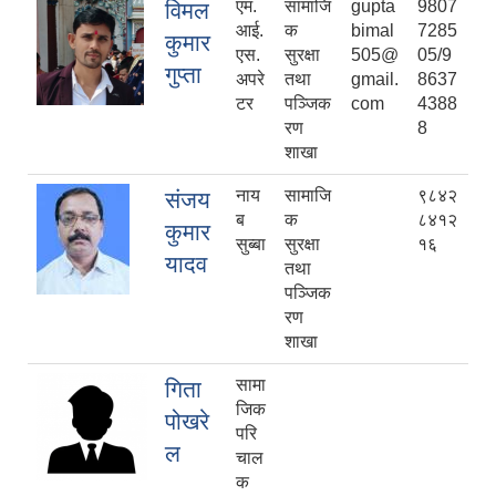
एम.
सामाजि
gupta
9807
विमल
आई.
क
bimal
7285
कुमार
एस.
सुरक्षा
505@
05/9
गुप्ता
अपरे
तथा
gmail.
8637
टर
पञ्जिक
com
4388
रण
8
शाखा
नाय
सामाजि
९८४२
संजय
ब
क
८४१२
कुमार
सुब्बा
सुरक्षा
१६
यादव
तथा
पञ्जिक
रण
शाखा
सामा
गिता
जिक
पोखरे
परि
ल
चाल
क