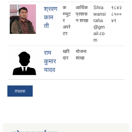
क
आर्थिक
Shra
९८४२
श्रवण
म्प्युट
प्रशास
wansi
८५००
काम
र
न शाखा
raha
४९
ती
अपरे
@gm
टर
ail.co
m
खरि
योजना
राम
दार
शाखा
कुमार
यादव
more