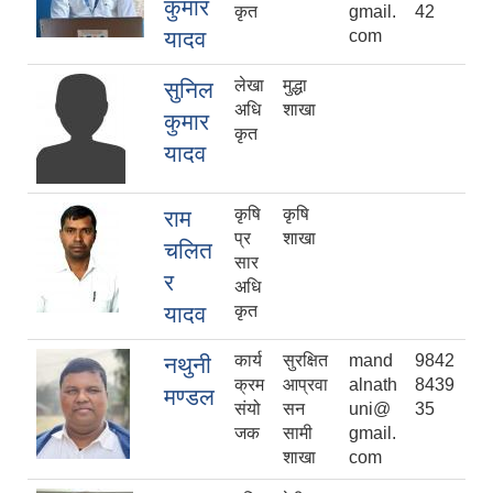
कुमार
कृत
gmail.
42
यादव
com
लेखा
मुद्धा
सुनिल
अधि
शाखा
कुमार
कृत
यादव
कृषि
कृषि
राम
प्र
शाखा
चलित
सार
र
अधि
यादव
कृत
कार्य
सुरक्षित
mand
9842
नथुनी
क्रम
आप्रवा
alnath
8439
मण्डल
संयो
सन
uni@
35
जक
सामी
gmail.
शाखा
com