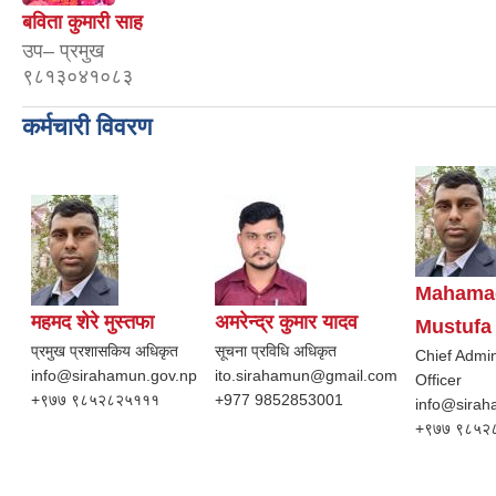
बविता कुमारी साह
उप– प्रमुख
९८१३०४१०८३
कर्मचारी विवरण
Mahama
महमद शेरे मुस्तफा
अमरेन्द्र कुमार यादव
Mustufa
प्रमुख प्रशासकिय अधिकृत
सूचना प्रविधि अधिकृत
Chief Admin
info@sirahamun.gov.np
ito.sirahamun@gmail.com
Officer
+९७७ ९८५२८२५१११
+977 9852853001
info@sira
+९७७ ९८५२