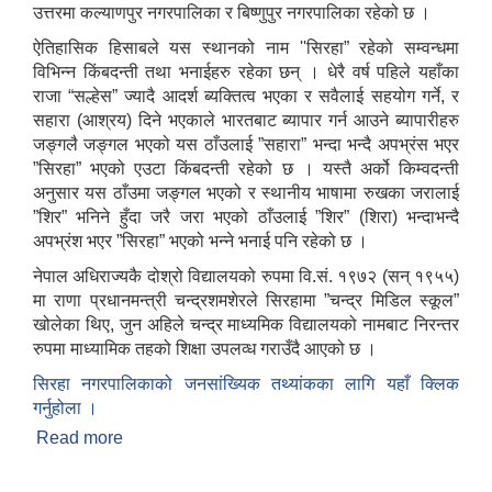
उत्तरमा कल्याणपुर नगरपालिका र बिष्णुपुर नगरपालिका रहेको छ ।
ऐतिहासिक हिसाबले यस स्थानको नाम ''सिरहा” रहेको सम्वन्धमा
विभिन्न किंबदन्ती तथा भनाईहरु रहेका छन् । धेरै वर्ष पहिले यहाँका
राजा “सल्हेस” ज्यादै आदर्श ब्यक्तित्व भएका र सवैलाई सहयोग गर्ने, र
सहारा (आश्रय) दिने भएकाले भारतबाट ब्यापार गर्न आउने ब्यापारीहरु
जङ्गलै जङ्गल भएको यस ठाँउलाई ”सहारा” भन्दा भन्दै अपभ्रंस भएर
”सिरहा” भएको एउटा किंबदन्ती रहेको छ । यस्तै अर्को किम्वदन्ती
अनुसार यस ठाँउमा जङ्गल भएको र स्थानीय भाषामा रुखका जरालाई
”शिर” भनिने हुँदा जरै जरा भएको ठाँउलाई ”शिर” (शिरा) भन्दाभन्दै
अपभ्रंश भएर ”सिरहा” भएको भन्ने भनाई पनि रहेको छ ।
नेपाल अधिराज्यकै दोश्रो विद्यालयको रुपमा वि.सं. १९७२ (सन् १९५५)
मा राणा प्रधानमन्त्री चन्द्रशमशेरले सिरहामा ”चन्द्र मिडिल स्कूल”
खोलेका थिए, जुन अहिले चन्द्र माध्यमिक विद्यालयको नामबाट निरन्तर
रुपमा माध्यामिक तहको शिक्षा उपलव्ध गराउँदै आएको छ ।
सिरहा नगरपालिकाको जनसांख्यिक तथ्यांकका लागि यहाँ क्लिक
गर्नुहोला ।
Read more
about सिराहा नगरपालिकाको संक्षिप्त चिनारी